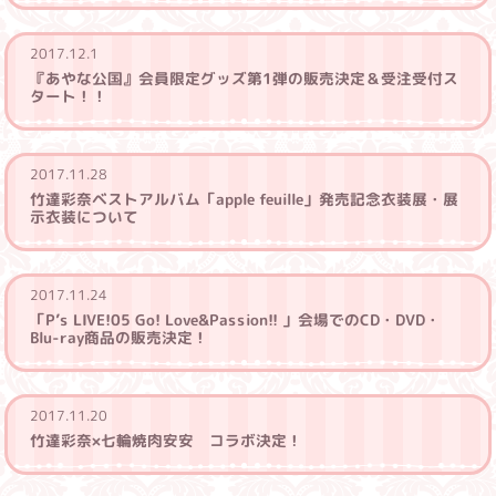
2017.12.1
『あやな公国』会員限定グッズ第1弾の販売決定＆受注受付ス
タート！！
2017.11.28
竹達彩奈ベストアルバム「apple feuille」発売記念衣装展・展
示衣装について
2017.11.24
「P’s LIVE!05 Go! Love&Passion!! 」会場でのCD・DVD・
Blu-ray商品の販売決定！
2017.11.20
竹達彩奈×七輪焼肉安安 コラボ決定！