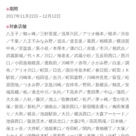
◆
期間
2017年11月22日～12月12日
◆
対象店舗
八王子／鶴ヶ峰／三軒茶屋／浅草六区／アリオ橋本／根岸／渋谷
／千葉／八王子みなみ野／追浜／道玄坂／葛西／相模原／横須賀
中央／宮益坂／新小岩／本厚木／溝の口／赤坂／市川／相武台／
武蔵新城／代々木／川口／海老名／武蔵小杉／五反田西口／西川
口／小田急相模原／鹿島田／川崎平／赤羽／さがみ野／白楽／調
布／アリオ川口／町田／日吉／国分寺並木町／春日部／町田ＪＲ
駅前／川崎幸／稲田堤／吉川／町田森野／川崎仲見世／荻窪／松
原団地／つきみ野／京急川崎／吉祥寺／野田／新横浜／鶴見／安
城高棚／柏／港北中川／矢向／下高井戸／豊四季／中山／蒲田／
大久保／八柱／藤沢／池上／歌舞伎町／松戸／茅ヶ崎／雪が谷大
塚／新宿／新松戸／湘南台／蒲田西口／新宿職安通り／梅田東通
り／大和／糀谷／池袋駅前／大日／横浜西口／大森アーケード／
池袋西口／阪急茨木／横浜北口／大森2号／高田馬場／日本橋／
保土ヶ谷／大井町／池袋東口／寺田町／関内／青物横丁／大塚／
なかもず／伊勢佐木町／平和島／一ツ家／布施／日ノ出町／自由