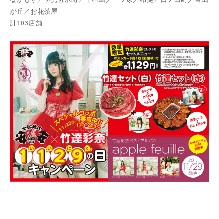
が丘／お花茶屋
計103店舗